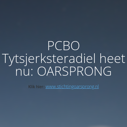
PCBO
Tytsjerksteradiel heet
nu: OARSPRONG
www.stichtingoarsprong.nl
Klik hier: