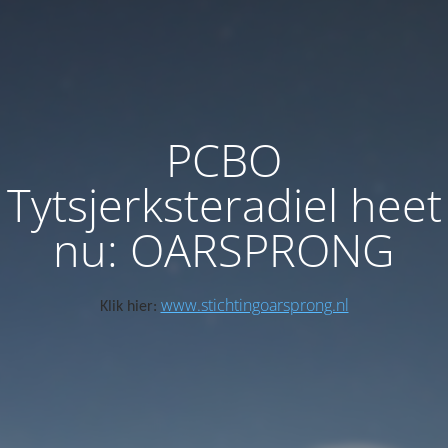
PCBO
Tytsjerksteradiel heet
nu: OARSPRONG
www.stichtingoarsprong.nl
Klik hier: