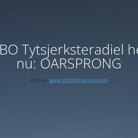
BO Tytsjerksteradiel h
nu: OARSPRONG
www.stichtingoarsprong.nl
Klik hier: