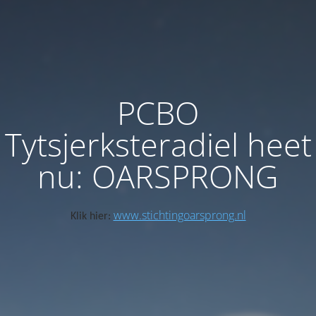
PCBO
Tytsjerksteradiel heet
nu: OARSPRONG
www.stichtingoarsprong.nl
Klik hier: