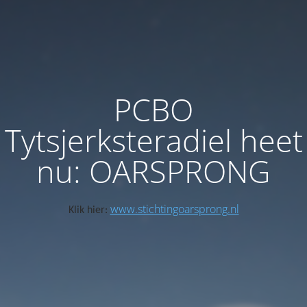
PCBO
Tytsjerksteradiel heet
nu: OARSPRONG
www.stichtingoarsprong.nl
Klik hier: