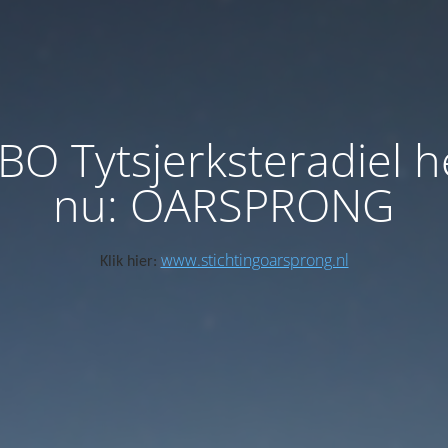
BO Tytsjerksteradiel h
nu: OARSPRONG
www.stichtingoarsprong.nl
Klik hier: