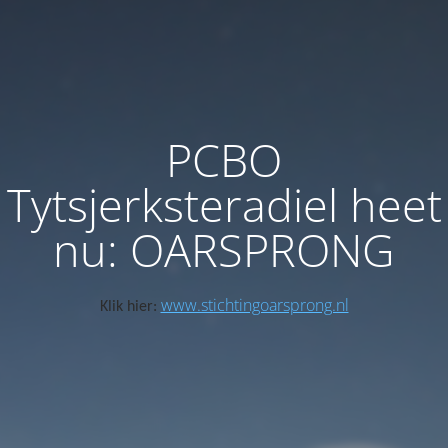
PCBO
Tytsjerksteradiel heet
nu: OARSPRONG
www.stichtingoarsprong.nl
Klik hier: