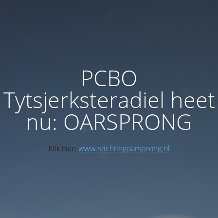
PCBO
Tytsjerksteradiel heet
nu: OARSPRONG
www.stichtingoarsprong.nl
Klik hier: