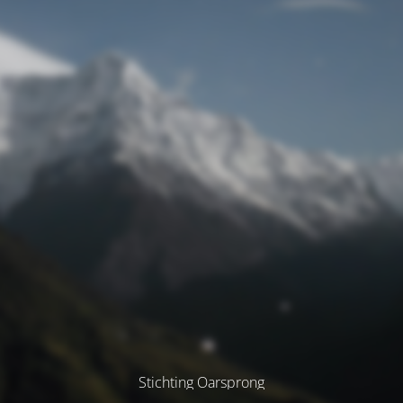
Stichting Oarsprong