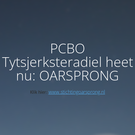
PCBO
Tytsjerksteradiel heet
nu: OARSPRONG
www.stichtingoarsprong.nl
Klik hier: