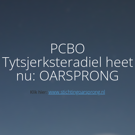
PCBO
Tytsjerksteradiel heet
nu: OARSPRONG
www.stichtingoarsprong.nl
Klik hier: