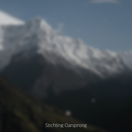
Stichting Oarsprong