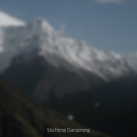
Stichting Oarsprong