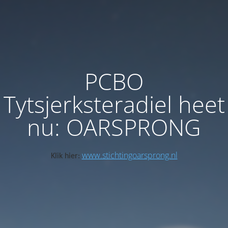
PCBO
Tytsjerksteradiel heet
nu: OARSPRONG
www.stichtingoarsprong.nl
Klik hier: