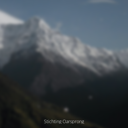
Stichting Oarsprong