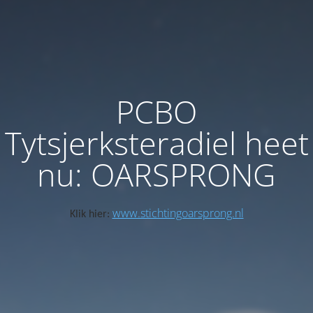
PCBO
Tytsjerksteradiel heet
nu: OARSPRONG
www.stichtingoarsprong.nl
Klik hier: