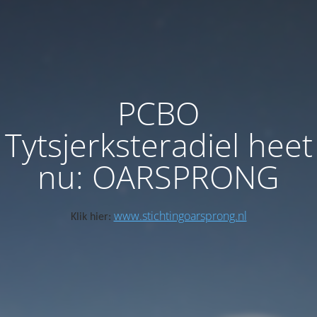
PCBO
Tytsjerksteradiel heet
nu: OARSPRONG
www.stichtingoarsprong.nl
Klik hier: