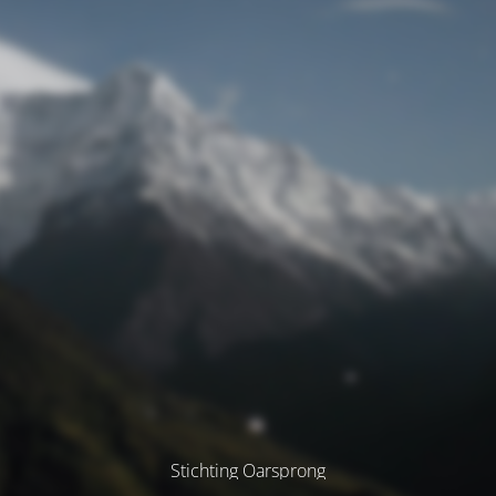
Stichting Oarsprong