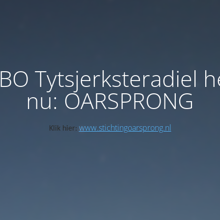
BO Tytsjerksteradiel h
nu: OARSPRONG
www.stichtingoarsprong.nl
Klik hier: