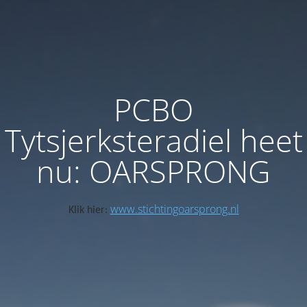
PCBO
Tytsjerksteradiel heet
nu: OARSPRONG
www.stichtingoarsprong.nl
Klik hier: