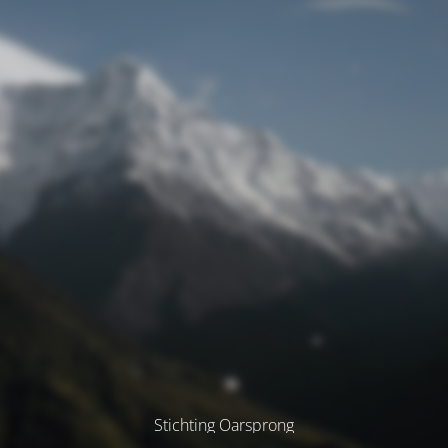
Stichting Oarsprong