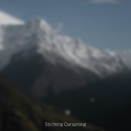
Stichting Oarsprong