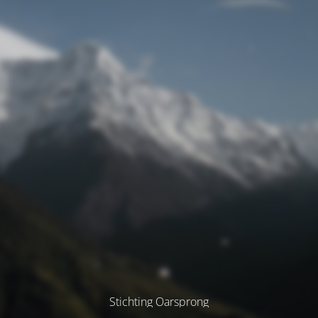
Stichting Oarsprong