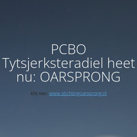
PCBO
Tytsjerksteradiel heet
nu: OARSPRONG
www.stichtingoarsprong.nl
Klik hier: