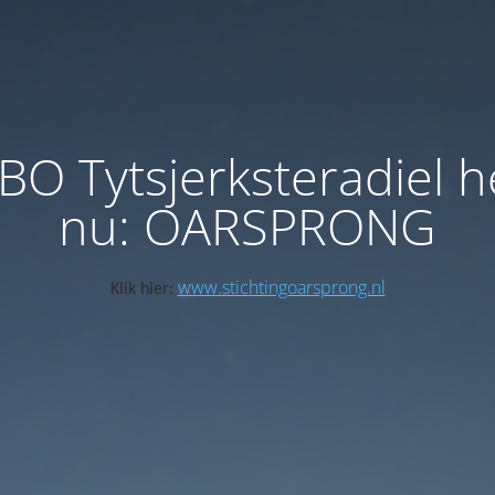
BO Tytsjerksteradiel h
nu: OARSPRONG
www.stichtingoarsprong.nl
Klik hier: