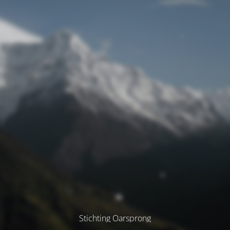
Stichting Oarsprong