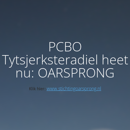
PCBO
Tytsjerksteradiel heet
nu: OARSPRONG
www.stichtingoarsprong.nl
Klik hier: