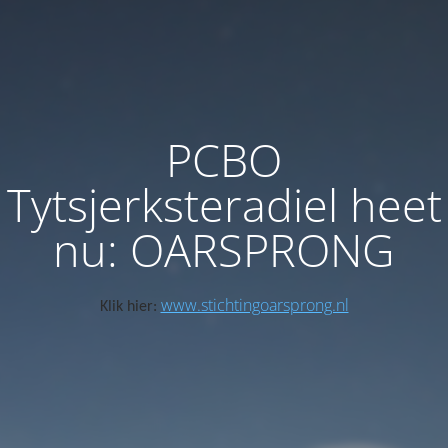
PCBO
Tytsjerksteradiel heet
nu: OARSPRONG
www.stichtingoarsprong.nl
Klik hier: