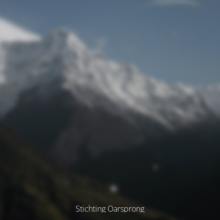
Stichting Oarsprong