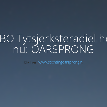
BO Tytsjerksteradiel h
nu: OARSPRONG
www.stichtingoarsprong.nl
Klik hier: