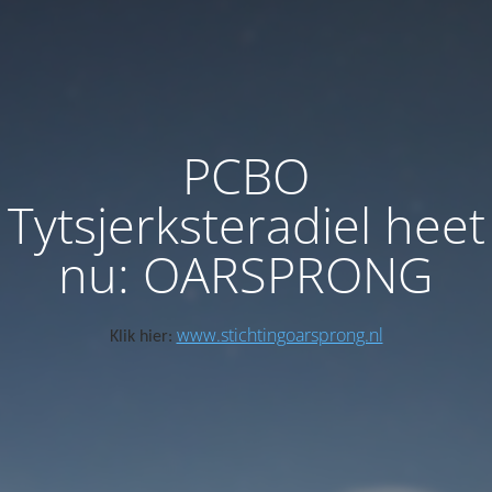
PCBO
Tytsjerksteradiel heet
nu: OARSPRONG
www.stichtingoarsprong.nl
Klik hier: