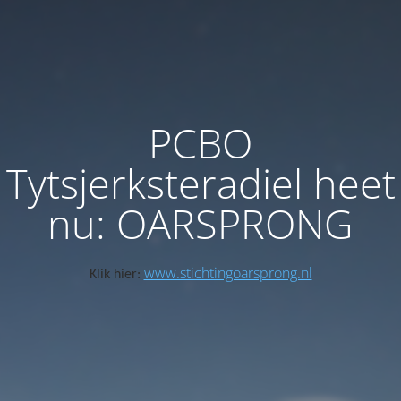
PCBO
Tytsjerksteradiel heet
nu: OARSPRONG
www.stichtingoarsprong.nl
Klik hier: