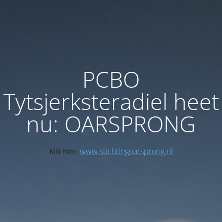
PCBO
Tytsjerksteradiel heet
nu: OARSPRONG
www.stichtingoarsprong.nl
Klik hier: