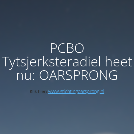
PCBO
Tytsjerksteradiel heet
nu: OARSPRONG
www.stichtingoarsprong.nl
Klik hier: