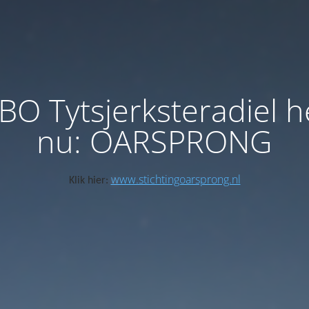
BO Tytsjerksteradiel h
nu: OARSPRONG
www.stichtingoarsprong.nl
Klik hier: