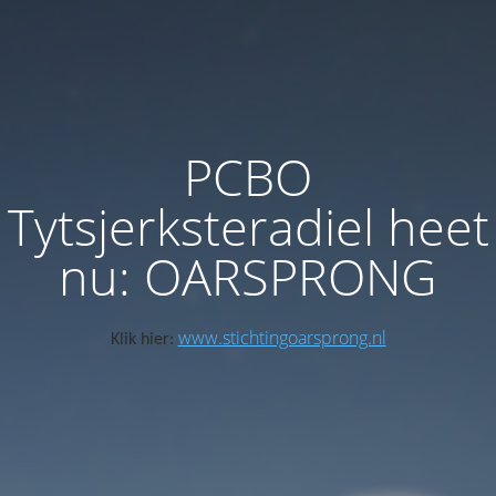
PCBO
Tytsjerksteradiel heet
nu: OARSPRONG
www.stichtingoarsprong.nl
Klik hier: