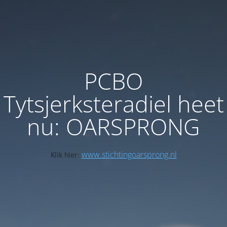
PCBO
Tytsjerksteradiel heet
nu: OARSPRONG
www.stichtingoarsprong.nl
Klik hier: