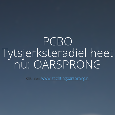
PCBO
Tytsjerksteradiel heet
nu: OARSPRONG
www.stichtingoarsprong.nl
Klik hier: