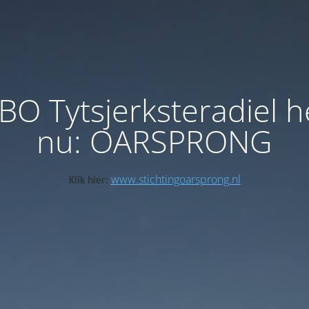
BO Tytsjerksteradiel h
nu: OARSPRONG
www.stichtingoarsprong.nl
Klik hier: