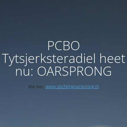
PCBO
Tytsjerksteradiel heet
nu: OARSPRONG
www.stichtingoarsprong.nl
Klik hier: