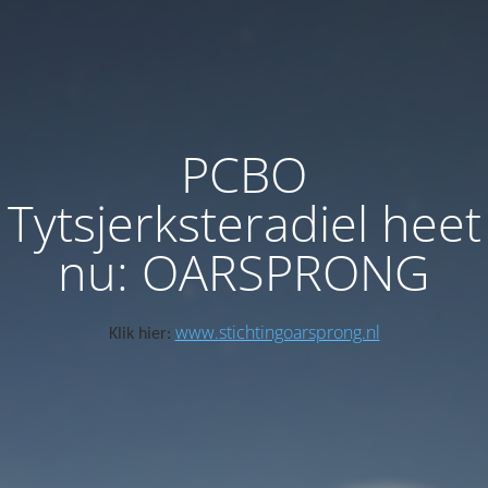
PCBO
Tytsjerksteradiel heet
nu: OARSPRONG
www.stichtingoarsprong.nl
Klik hier: