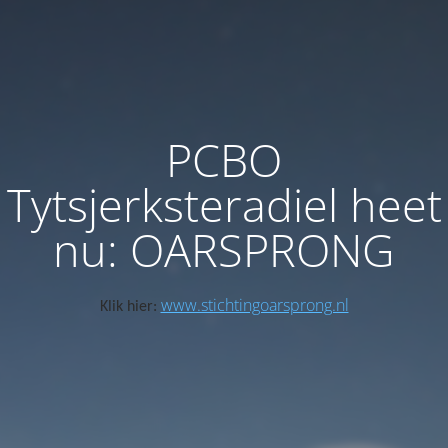
PCBO
Tytsjerksteradiel heet
nu: OARSPRONG
www.stichtingoarsprong.nl
Klik hier: