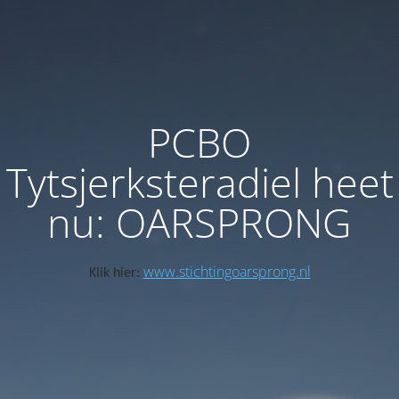
PCBO
Tytsjerksteradiel heet
nu: OARSPRONG
www.stichtingoarsprong.nl
Klik hier: