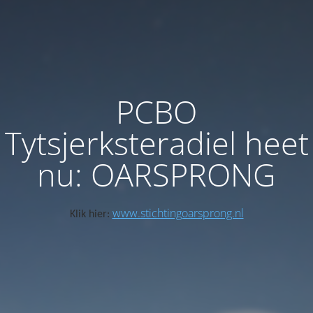
PCBO
Tytsjerksteradiel heet
nu: OARSPRONG
www.stichtingoarsprong.nl
Klik hier: