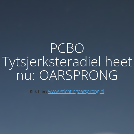
PCBO
Tytsjerksteradiel heet
nu: OARSPRONG
www.stichtingoarsprong.nl
Klik hier: