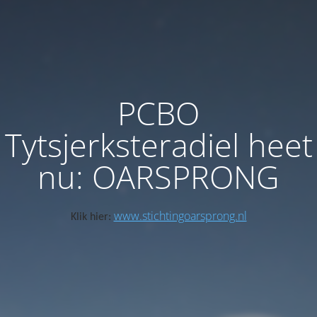
PCBO
Tytsjerksteradiel heet
nu: OARSPRONG
www.stichtingoarsprong.nl
Klik hier: