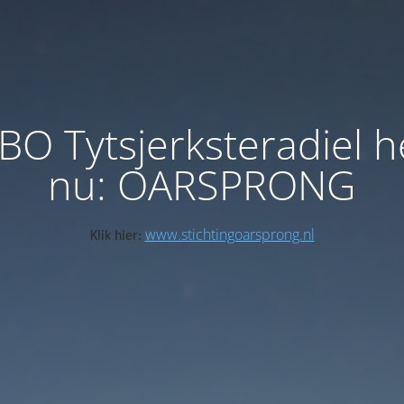
BO Tytsjerksteradiel h
nu: OARSPRONG
www.stichtingoarsprong.nl
Klik hier: