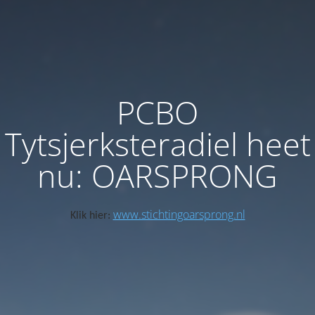
PCBO
Tytsjerksteradiel heet
nu: OARSPRONG
www.stichtingoarsprong.nl
Klik hier: