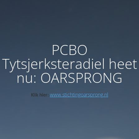
PCBO
Tytsjerksteradiel heet
nu: OARSPRONG
www.stichtingoarsprong.nl
Klik hier: