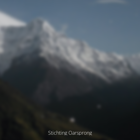
Stichting Oarsprong