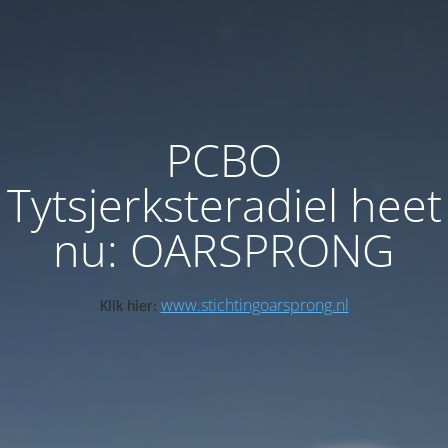
PCBO
Tytsjerksteradiel heet
nu: OARSPRONG
www.stichtingoarsprong.nl
Klik hier: